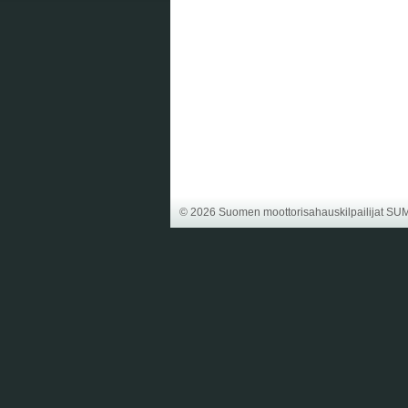
©
2026 Suomen moottorisahauskilpailijat SU