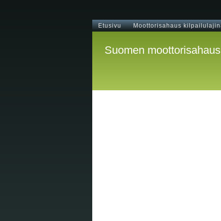
Etusivu
Moottorisahaus kilpailulaji
Suomen moottorisahausk