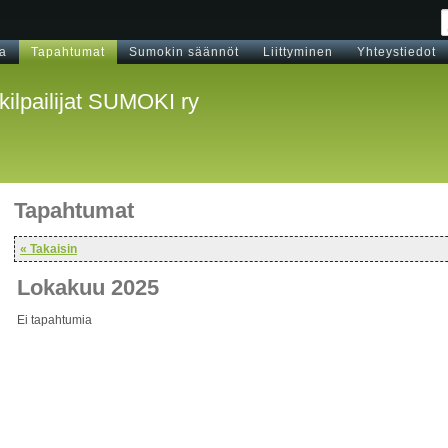
na
Tapahtumat
Sumokin säännöt
Liittyminen
Yhteystiedot
ilpailijat SUMOKI ry
Tapahtumat
« Takaisin
Lokakuu 2025
Ei tapahtumia